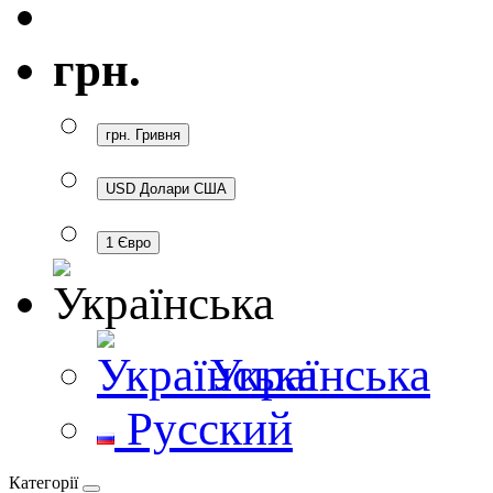
грн.
грн. Гривня
USD Долари США
1 Євро
Українська
Русский
Категорії