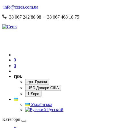
info@ceres.com.ua
+38 067 242 88 98 +38 067 468 18 75
0
0
грн.
грн. Гривня
USD Долари США
1 Євро
Українська
Русский
Категорії