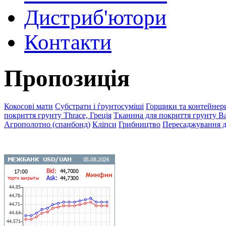
Дистриб'ютори
Контакти
Пропозиція
Кокосові мати
Субстрати і ѓрунтосуміші
Горщики та контейнер
покриття грунту Thrace, Греція
Тканина для покриття грунту Bas
Агрополотно (спанбонд)
Кліпси
Грибництво
Пересаджування д