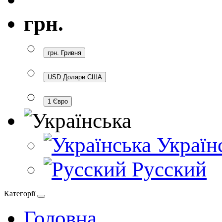
грн.
грн. Гривня
USD Долари США
1 Євро
Україн
Русский
Категорії
Головна