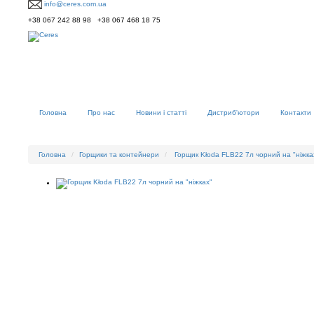
info@ceres.com.ua
+38 067 242 88 98 +38 067 468 18 75
Головна
Про нас
Новини і статті
Дистриб'ютори
Контакти
Головна
Горщики та контейнери
Горщик Kłoda FLB22 7л чорний на "ніжка