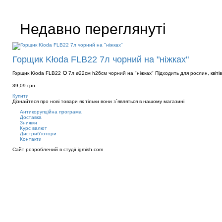
Недавно переглянуті
Горщик Kłoda FLB22 7л чорний на "ніжках"
Горщик Kłoda FLB22 ⭘ 7л ø22см h26см чорний на "ніжках" Підходить для рослин, квіті
39,09 грн.
Купити
Дізнайтеся про нові товари як тільки вони з`являться в нашому магазині
Антикорупційна програма
Доставка
Знижки
Курс валют
Дистриб'ютори
Контакти
Сайт розроблений в студії
igmish.com