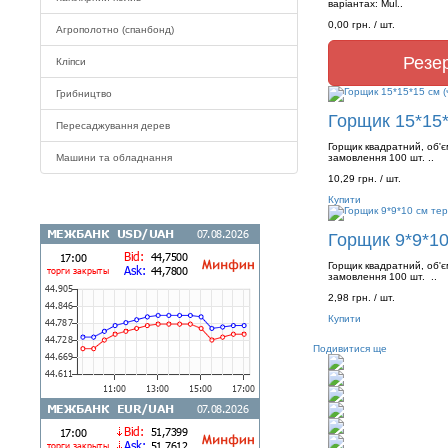
варіантах: Mul..
0,00 грн.
/ шт.
Агрополотно (спанбонд)
Резе
Кліпси
Грибництво
Горщик 15*15*
Пересаджування дерев
Горщик квадратний, об'є
Машини та обладнання
замовлення 100 шт. ..
10,29 грн.
/ шт.
Купити
Горщик 9*9*10
Горщик квадратний, об'є
замовлення 100 шт. ..
2,98 грн.
/ шт.
Купити
Подивитися ще