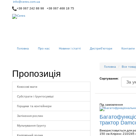
info@ceres.com.ua
+38 067 242 88 98 +38 067 468 18 75
Головна
Про нас
Новини і статті
Дистриб'ютори
Контакти
Головна
Все товар
Пропозиція
Сортування:
Кокосові мати
Субстрати і ѓрунтосуміші
Під замовлення
Горщики та контейнери
Багатофункці
Затінення рослин
трактор Damcon
Мульчування ѓрунту
Використовується для ро
150 см.Кліренс 210/245 
Капілярний полив